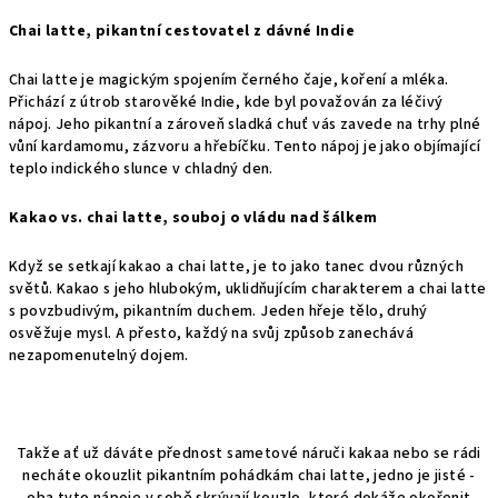
Chai latte, pikantní cestovatel z dávné Indie
Chai latte je magickým spojením černého čaje, koření a mléka.
Přichází z útrob starověké Indie, kde byl považován za léčivý
nápoj. Jeho pikantní a zároveň sladká chuť vás zavede na trhy plné
vůní kardamomu, zázvoru a hřebíčku. Tento nápoj je jako objímající
teplo indického slunce v chladný den.
Kakao vs. chai latte, souboj o vládu nad šálkem
Když se setkají kakao a chai latte, je to jako tanec dvou různých
světů. Kakao s jeho hlubokým, uklidňujícím charakterem a chai latte
s povzbudivým, pikantním duchem. Jeden hřeje tělo, druhý
osvěžuje mysl. A přesto, každý na svůj způsob zanechává
nezapomenutelný dojem.
Takže ať už dáváte přednost sametové náruči kakaa nebo se rádi
necháte okouzlit pikantním pohádkám chai latte, jedno je jisté -