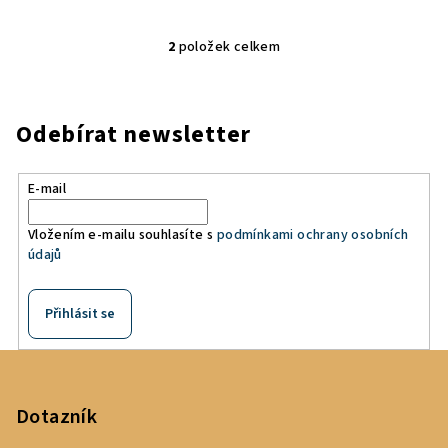
2
položek celkem
O
v
l
á
Odebírat newsletter
d
a
E-mail
c
í
Vložením e-mailu souhlasíte s
podmínkami ochrany osobních
p
údajů
r
v
k
Přihlásit se
y
v
Z
ý
á
p
p
Dotazník
i
a
s