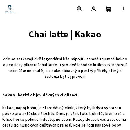
Přejít
na
obsah
Nákupní
Hledat
Přihlášení
Chai latte | Kakao
košík
Zde se setkávají dvě legendární říše nápojů - temně tajemné kakao
a exoticky pikantní chai latte. Tyto dvě lahodné království nabízejí
nejen úžasné chutě, ale také zábavný a pestrý příběh, který si
zaslouží být vyprávěn.
Kakao, horký objev dávných civilizací
Kakao, nápoj bohů, je starodávný elixír, který byl kdysi vyhrazen
pouze pro aztéckou šlechtu. Dnes je však toto bohaté, krémové a
lehce hořké pokušení dostupné všem. Každý doušek vás zavede na
cestu do hlubokých deštných pralesů, kde se rodí kakaové boby.