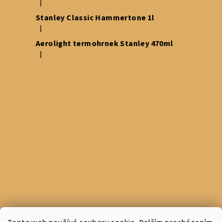
|
Hodnocení produktu je 5 z 5 hvězdiček.
Stanley Classic Hammertone 1l
|
Hodnocení produktu je 5 z 5 hvězdiček.
Aerolight termohrnek Stanley 470ml
|
Hodnocení produktu je 5 z 5 hvězdiček.