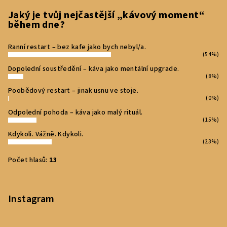
u
t
Jaký je tvůj nejčastější „kávový moment“
během dne?
í
Ranní restart – bez kafe jako bych nebyl/a.
(54%)
Dopolední soustředění – káva jako mentální upgrade.
(8%)
Poobědový restart – jinak usnu ve stoje.
(0%)
Odpolední pohoda – káva jako malý rituál.
(15%)
Kdykoli. Vážně. Kdykoli.
(23%)
Počet hlasů:
13
Instagram