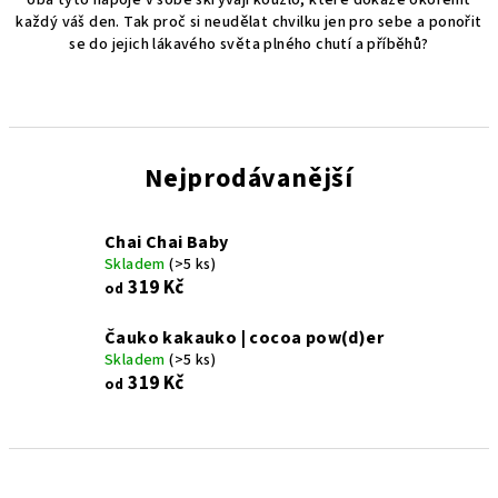
oba tyto nápoje v sobě skrývají kouzlo, které dokáže okořenit
každý váš den. Tak proč si neudělat chvilku jen pro sebe a ponořit
se do jejich lákavého světa plného chutí a příběhů?
Nejprodávanější
Chai Chai Baby
Skladem
(>5 ks)
319 Kč
od
Čauko kakauko | cocoa pow(d)er
Skladem
(>5 ks)
319 Kč
od