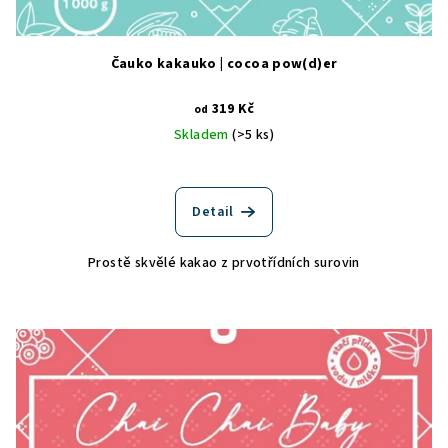
k
t
ů
Čauko kakauko | cocoa pow(d)er
319 Kč
od
Skladem
(>5 ks)
Detail
Prostě skvělé kakao z prvotřídních surovin