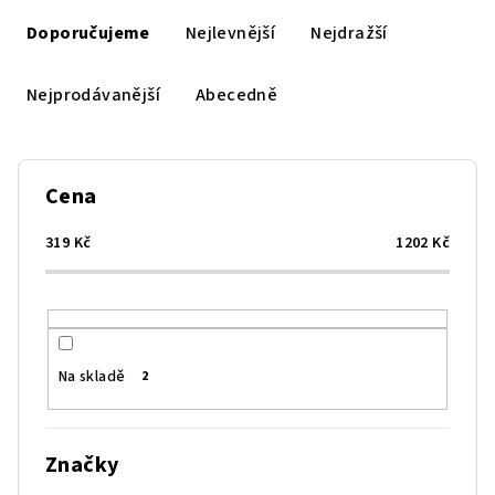
Ř
a
Doporučujeme
Nejlevnější
Nejdražší
z
e
Nejprodávanější
Abecedně
n
í
p
Cena
r
o
319
Kč
1202
Kč
d
u
k
t
Na skladě
2
ů
Značky