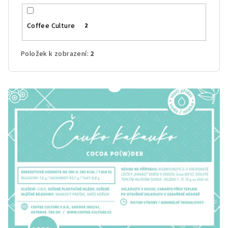
Coffee Culture
2
Položek k zobrazení:
2
V
ý
p
i
s
p
r
o
d
u