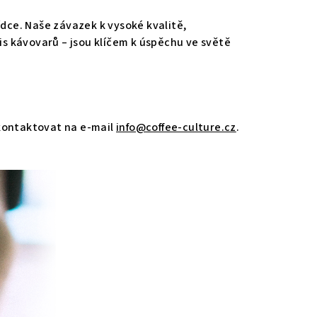
ce. Naše závazek k vysoké kvalitě,
is kávovarů – jsou klíčem k úspěchu ve světě
 kontaktovat na e-mail
info@coffee-culture.cz
.