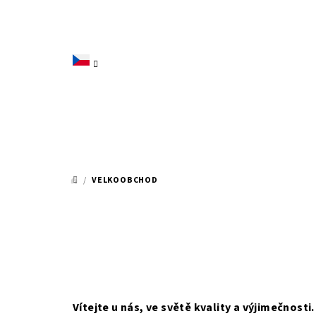
Přejít
na
obsah
/
VELKOOBCHOD
DOMŮ
Vítejte u nás, ve světě kvality a výjimečnosti.