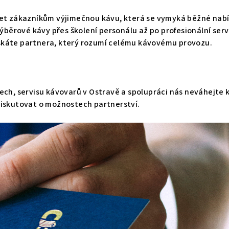
et zákazníkům výjimečnou kávu, která se vymyká běžné nabíd
výběrové kávy přes školení personálu až po profesionální serv
získáte partnera, který rozumí celému kávovému provozu.
ech, servisu kávovarů v Ostravě a spolupráci nás neváhejte
iskutovat o možnostech partnerství.