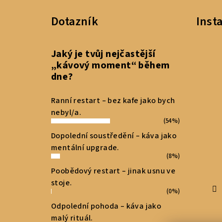
á
Dotazník
Inst
p
a
Jaký je tvůj nejčastější
t
„kávový moment“ během
dne?
í
Ranní restart – bez kafe jako bych
nebyl/a.
(54%)
Dopolední soustředění – káva jako
mentální upgrade.
(8%)
Poobědový restart – jinak usnu ve
stoje.
(0%)
Odpolední pohoda – káva jako
malý rituál.