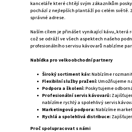
kanceláře které chtějí svým zákazníkům poskyt
pochází z nejlepších plantáží po celém světě.
správné adrese.
Naším cílem je přinášet vynikající kávu, která
což se odráží ve všech aspektech našeho podni
profesionálního servisu kávovarů nabízíme pa
Nabídka pro velkoobchodní partnery
Široký sortiment káv:
Nabízíme rozmanitý
Flexibilní služby pražení:
Umožňujeme naši
Podpora a školení:
Poskytujeme odborná š
Profesionální servis kávovarů:
Zajišťuje
nabízíme rychlý a spolehlivý servis kávo
Marketingová podpora:
Nabízíme market
Rychlá a spolehlivá distribuce:
Zajišťuje
Proč spolupracovat s námi