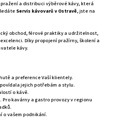
pražení a distribuci výběrové kávy, která
hledáte
Servis kávovarů v Ostravě
, jste na
ický obchod, férové praktiky a udržitelnost,
 excelenci.
Díky propojení pražírny, školení a
avatele kávy.
utě a preference Vaší klientely.
vídala jejich potřebám a stylu.
lostí o kávě.
. Pro kavárny a gastro provozy v regionu
padků.
í o vašem podnikání.