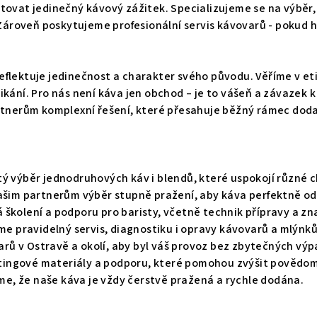
ovat jedinečný kávový zážitek. Specializujeme se na výběr, 
Zároveň poskytujeme profesionální servis kávovarů - pokud 
 reflektuje jedinečnost a charakter svého původu. Věříme v et
kání. Pro nás není káva jen obchod – je to vášeň a závazek k
rtnerům komplexní řešení, které přesahuje běžný rámec dod
 výběr jednodruhových káv i blendů, které uspokojí různé ch
m partnerům výběr stupně pražení, aby káva perfektně odpo
kolení a podporu pro baristy, včetně technik přípravy a zna
me pravidelný servis, diagnostiku i opravy kávovarů a mlýnků
varů v Ostravě a okolí, aby byl váš provoz bez zbytečných vý
ingové materiály a podporu, které pomohou zvýšit povědom
me, že naše káva je vždy čerstvě pražená a rychle dodána.