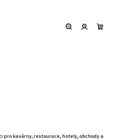
Hledat
Přihlášení
Nákupní
košík
i pro kavárny, restaurace, hotely, obchody a