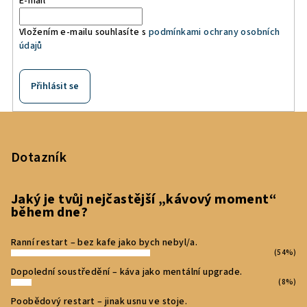
E-mail
Vložením e-mailu souhlasíte s
podmínkami ochrany osobních
údajů
Přihlásit se
Z
á
p
Dotazník
a
t
Jaký je tvůj nejčastější „kávový moment“
během dne?
í
Ranní restart – bez kafe jako bych nebyl/a.
(54%)
Dopolední soustředění – káva jako mentální upgrade.
(8%)
Poobědový restart – jinak usnu ve stoje.