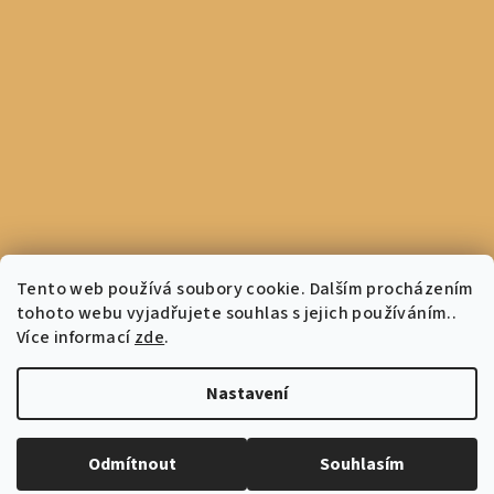
Tento web používá soubory cookie. Dalším procházením
tohoto webu vyjadřujete souhlas s jejich používáním..
Více informací
zde
.
Nastavení
Copyright 2026
Coffee Culture
. Všechna práva vyhrazena.
Odmítnout
Souhlasím
Vytvořil Shoptet