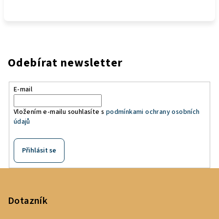
Odebírat newsletter
E-mail
Vložením e-mailu souhlasíte s
podmínkami ochrany osobních
údajů
Přihlásit se
Z
á
p
Dotazník
a