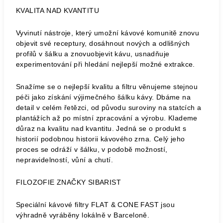
KVALITA NAD KVANTITU
Vyvinutí nástroje, který umožní kávové komunitě znovu
objevit své receptury, dosáhnout nových a odlišných
profilů v šálku a znovuobjevit kávu, usnadňuje
experimentování při hledání nejlepší možné extrakce.
Snažíme se o nejlepší kvalitu a filtru věnujeme stejnou
péči jako získání výjimečného šálku kávy. Dbáme na
detail v celém řetězci, od původu suroviny na statcích a
plantážích až po místní zpracování a výrobu. Klademe
důraz na kvalitu nad kvantitu. Jedná se o produkt s
historií podobnou historii kávového zrna. Celý jeho
proces se odráží v šálku, v podobě možností,
nepravidelností, vůní a chutí.
FILOZOFIE ZNAČKY SIBARIST
Speciální kávové filtry FLAT & CONE FAST jsou
výhradně vyráběny lokálně v Barceloně.