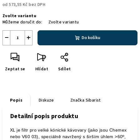
od
573,55 Kč
bez DPH
Měrná
Zvolte variantu
cena:
Můžeme doručit do:
Zvolte variantu
−
+
Do košíku
Zeptat se
Hlídat
Sdílet
Popis
Diskuze
Značka
Sibarist
Detailní popis produktu
XL je filtr pro velké kónické kávovary (jako jsou Chemex
nebo V60 03), speciálně navržený s širším úhlem >60º,