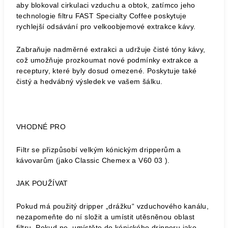
aby blokoval cirkulaci vzduchu a obtok, zatímco jeho
technologie filtru FAST Specialty Coffee poskytuje
rychlejší odsávání pro velkoobjemové extrakce kávy.
Zabraňuje nadměrné extrakci a udržuje čisté tóny kávy,
což umožňuje prozkoumat nové podmínky extrakce a
receptury, které byly dosud omezené. Poskytuje také
čistý a hedvábný výsledek ve vašem šálku.
VHODNÉ PRO
Filtr se přizpůsobí velkým kónickým dripperům a
kávovarům (jako Classic Chemex a V60 03 ).
JAK POUŽÍVAT
Pokud má použitý dripper „drážku“ vzduchového kanálu,
nezapomeňte do ní složit a umístit utěsněnou oblast
filtru. Pokud ne, umístěte do kónického dripperu jako