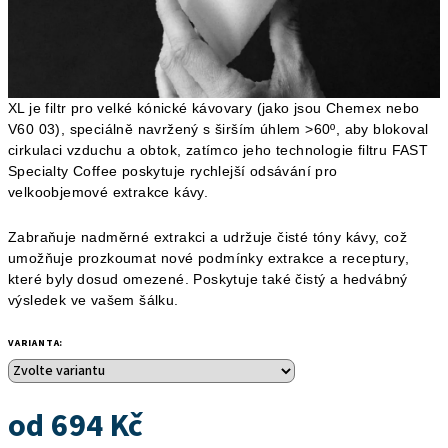
XL je filtr pro velké kónické kávovary (jako jsou Chemex nebo
V60 03), speciálně navržený s širším úhlem >60º, aby blokoval
cirkulaci vzduchu a obtok, zatímco jeho technologie filtru FAST
Specialty Coffee poskytuje rychlejší odsávání pro
velkoobjemové extrakce kávy.
Zabraňuje nadměrné extrakci a udržuje čisté tóny kávy, což
umožňuje prozkoumat nové podmínky extrakce a receptury,
které byly dosud omezené. Poskytuje také čistý a hedvábný
výsledek ve vašem šálku.
VARIANTA:
od
694 Kč