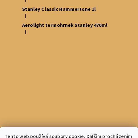
|
Hodnocení produktu je 5 z 5 hvězdiček.
Stanley Classic Hammertone 1l
|
Hodnocení produktu je 5 z 5 hvězdiček.
Aerolight termohrnek Stanley 470ml
|
Hodnocení produktu je 5 z 5 hvězdiček.
Tento web používá soubory cookie. Dalším procházením