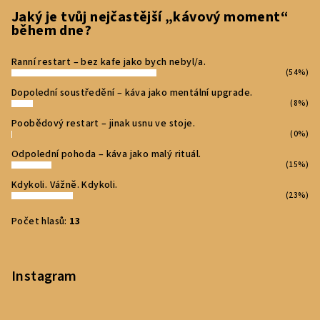
t
Jaký je tvůj nejčastější „kávový moment“
během dne?
í
Ranní restart – bez kafe jako bych nebyl/a.
(54%)
Dopolední soustředění – káva jako mentální upgrade.
(8%)
Poobědový restart – jinak usnu ve stoje.
(0%)
Odpolední pohoda – káva jako malý rituál.
(15%)
Kdykoli. Vážně. Kdykoli.
(23%)
Počet hlasů:
13
Instagram