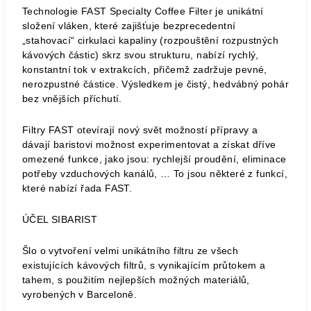
Technologie FAST Specialty Coffee Filter je unikátní
složení vláken, které zajišťuje bezprecedentní
„stahovací“ cirkulaci kapaliny (rozpouštění rozpustných
kávových částic) skrz svou strukturu, nabízí rychlý,
konstantní tok v extrakcích, přičemž zadržuje pevné,
nerozpustné částice. Výsledkem je čistý, hedvábný pohár
bez vnějších příchutí.
Filtry FAST otevírají nový svět možností přípravy a
dávají baristovi možnost experimentovat a získat dříve
omezené funkce, jako jsou: rychlejší proudění, eliminace
potřeby vzduchových kanálů, … To jsou některé z funkcí,
které nabízí řada FAST.
ÚČEL SIBARIST
Šlo o vytvoření velmi unikátního filtru ze všech
existujících kávových filtrů, s vynikajícím průtokem a
tahem, s použitím nejlepších možných materiálů,
vyrobených v Barceloně.