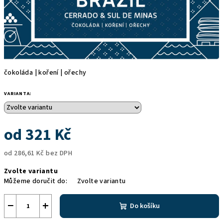
čokoláda | koření | ořechy
VARIANTA:
od
321 Kč
od
286,61 Kč
bez DPH
Měrná
Zvolte variantu
cena:
Můžeme doručit do:
Zvolte variantu
−
+
Do košíku