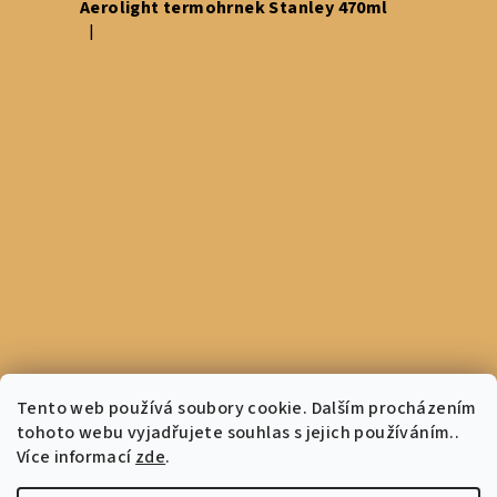
Aerolight termohrnek Stanley 470ml
|
Hodnocení produktu je 5 z 5 hvězdiček.
Tento web používá soubory cookie. Dalším procházením
tohoto webu vyjadřujete souhlas s jejich používáním..
Více informací
zde
.