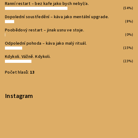
Ranní restart – bez kafe jako bych nebyl/a.
(54%)
Dopolední soustředění – káva jako mentální upgrade.
(8%)
Poobědový restart – jinak usnu ve stoje.
(0%)
Odpolední pohoda – káva jako malý rituál.
(15%)
Kdykoli. Vážně. Kdykoli.
(23%)
Počet hlasů:
13
Instagram