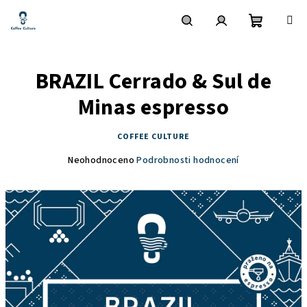
Přejít
na
obsah
Nákupní
Hledat
Přihlášení
BRAZIL Cerrado & Sul de
košík
Minas espresso
COFFEE CULTURE
Průměrné
Neohodnoceno
Podrobnosti hodnocení
hodnocení
produktu
je
0,0
z
5
hvězdiček.