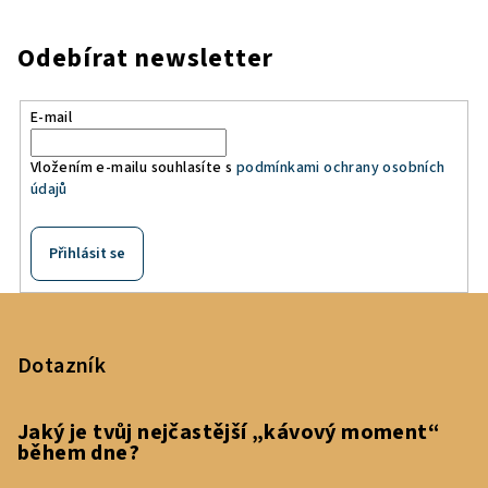
Odebírat newsletter
E-mail
Vložením e-mailu souhlasíte s
podmínkami ochrany osobních
údajů
Přihlásit se
Z
á
p
Dotazník
a
t
Jaký je tvůj nejčastější „kávový moment“
během dne?
í