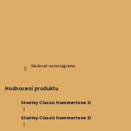
Sledovat na Instagramu
Hodnocení produktu
Stanley Classic Hammertone 1l
|
Hodnocení produktu je 5 z 5 hvězdiček.
Stanley Classic Hammertone 1l
|
Hodnocení produktu je 5 z 5 hvězdiček.