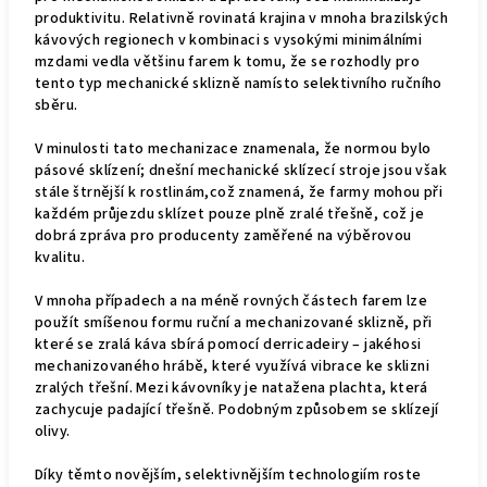
produktivitu. Relativně rovinatá krajina v mnoha brazilských
kávových regionech v kombinaci s vysokými minimálními
mzdami vedla většinu farem k tomu, že se rozhodly pro
tento typ mechanické sklizně namísto selektivního ručního
sběru.
V minulosti tato mechanizace znamenala, že normou bylo
pásové sklízení; dnešní mechanické sklízecí stroje jsou však
stále štrnější k rostlinám,což znamená, že farmy mohou při
každém průjezdu sklízet pouze plně zralé třešně, což je
dobrá zpráva pro producenty zaměřené na výběrovou
kvalitu.
V mnoha případech a na méně rovných částech farem lze
použít smíšenou formu ruční a mechanizované sklizně, při
které se zralá káva sbírá pomocí derricadeiry – jakéhosi
mechanizovaného hrábě, které využívá vibrace ke sklizni
zralých třešní. Mezi kávovníky je natažena plachta, která
zachycuje padající třešně. Podobným způsobem se sklízejí
olivy.
Díky těmto novějším, selektivnějším technologiím roste