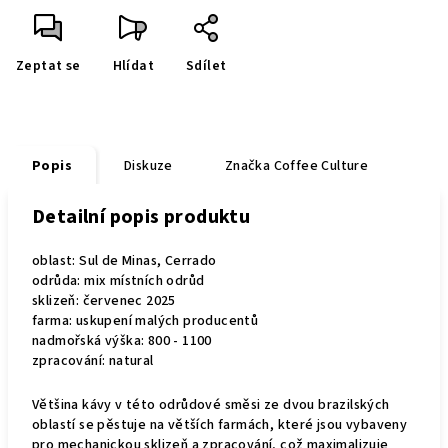
Zeptat se
Hlídat
Sdílet
Popis
Diskuze
Značka
Coffee Culture
Detailní popis produktu
oblast: Sul de Minas, Cerrado
odrůda: mix místních odrůd
sklizeň: červenec 2025
farma: uskupení malých producentů
nadmořská výška: 800 - 1100
zpracování: natural
Většina kávy v této odrůdové směsi ze dvou brazilských
oblastí se pěstuje na větších farmách, které jsou vybaveny
pro mechanickou sklizeň a zpracování, což maximalizuje